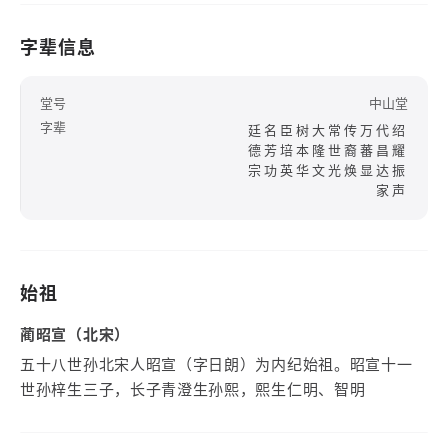
字辈信息
堂号
中山堂
字辈
廷名臣树大常传万代绍
德芳培本隆世裔蕃昌耀
宗功英华文光焕显达振
家声
始祖
蔺昭宣（北宋）
五十八世孙北宋人昭宣（字日朗）为内纪始祖。昭宣十一
世孙梓生三子，长子青澄生孙熙，熙生仁明、智明