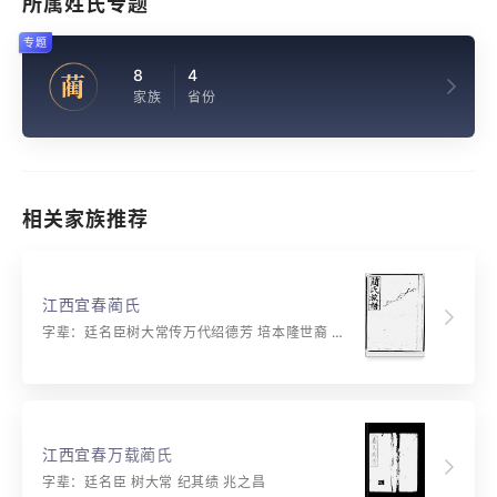
所属姓氏专题
专题
8
4
蔺
家族
省份
相关家族推荐
江西宜春蔺氏
字辈：廷名臣树大常传万代绍德芳 培本隆世裔 蕃昌耀宗功 英华文光焕 显达振家声
江西宜春万载蔺氏
字辈：廷名臣 树大常 纪其绩 兆之昌