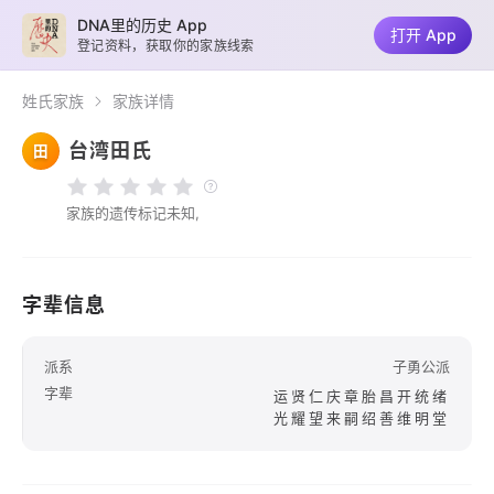
DNA里的历史 App
打开 App
登记资料，获取你的家族线索
姓氏家族
家族详情
台湾田氏
田
家族的遗传标记未知,
字辈信息
派系
子勇公派
字辈
运贤仁庆章胎昌开统绪
光耀望来嗣绍善维明堂