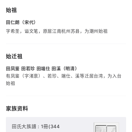
始祖
田仁朗（宋代）
字希圣，谥文笔，原居江南杭州苏县，为潮州始祖
始迁祖
田凤鉴 田若珍 田端仕 田溪（明清）
有凤鉴（字渚禀）、若珍、端仕、溪等迁居台湾，为入台
始祖
家族资料
田氏大族譜 : 1冊(344