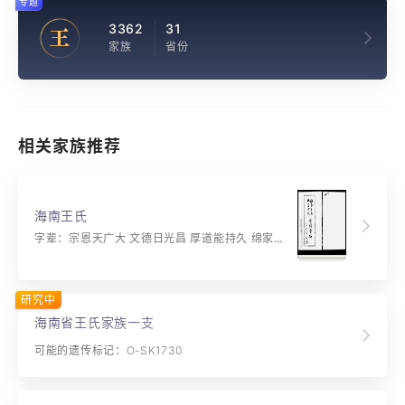
专题
3362
31
王
家族
省份
相关家族推荐
海南王氏
字辈：宗恩天广大 文德日光昌 厚道能持久 绵家延世长
研究中
海南省王氏家族一支
可能的遗传标记：O-SK1730