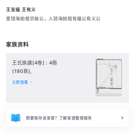
王友福 王有义
宦琼海始祖宗裕公，入琼海始祖有福公有义公
家族资料
王氏族譜[4卷] : 4冊
(190頁),
立即查看
想要保存该家谱？了解家谱整理服务