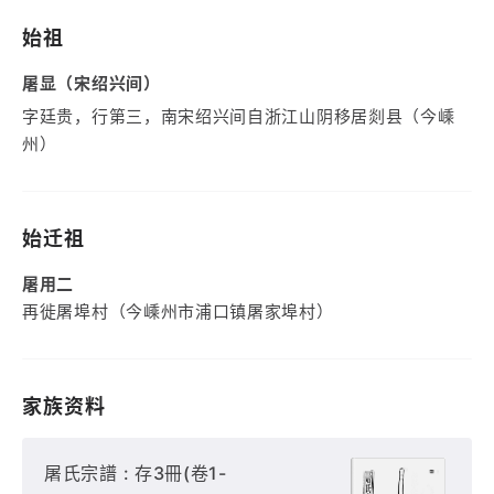
始祖
屠显（宋绍兴间）
字廷贵，行第三，南宋绍兴间自浙江山阴移居剡县（今嵊
州）
始迁祖
屠用二
再徙屠埠村（今嵊州市浦口镇屠家埠村）
家族资料
屠氏宗譜 : 存3冊(卷1-