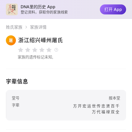
DNA里的历史 App
打开 App
登记资料，获取你的家族线索
姓氏家族
家族详情
浙江绍兴嵊州屠氏
屠
家族的遗传标记未知,
字辈信息
堂号
报本堂
字辈
方开宏运世传忠贤百千
万代福禄双全