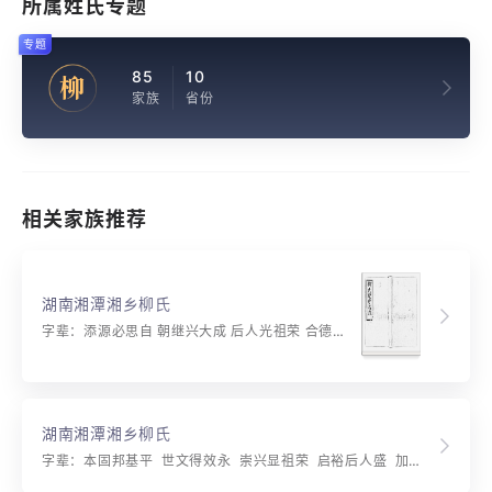
所属姓氏专题
专题
85
10
柳
家族
省份
相关家族推荐
湖南湘潭湘乡柳氏
字辈：添源必思自 朝继兴大成 后人光祖荣 合德振家声 玉树椿庭植 芳兰国瑞呈 新：后人光祖业 合德禄位陞 弼廷存正介 动国任贤能 耀彩丁才广 声香甲第登 千秋云祀典 万荣子孙？
湖南湘潭湘乡柳氏
字辈：本固邦基平 世文得效永 崇兴显祖荣 启裕后人盛 加官禄位升 弼廷存正介 襄国任贤能 福厚丁才广 根深瑞庆增 勋名怀圣哲 耕读树云仍 禋祀千秋享 典型亿叶恒