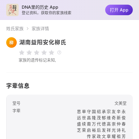
DNA里的历史 App
打开 App
登记资料，获取你的家族线索
姓氏家族
家族详情
湖南益阳安化柳氏
柳
家族的遗传标记未知,
字辈信息
堂号
文美堂
字辈
思单守国绍承宗友辛永
远世昌隆茂郁维奇新俊
盛续裔万代德高崇仲春
芝荣启裕后发祥光诗礼
传家政文章耀祖芳