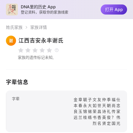
DNA里的历史 App
打开 App
登记资料，获取你的家族线索
姓氏家族
家族详情
江西吉安永丰谢氏
谢
家族的遗传标记未知,
字辈信息
字辈
金章毓子文友仲季福仕
本春永大如世天朝尚忠
良玉锦锡荣昌诗礼传家
远兰桂络书香英俊？伟
烈名贤定国光