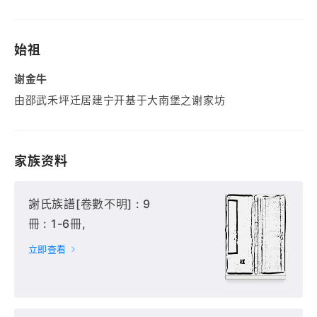
始祖
谢金牛
由邵武禾坪迁居建宁开基于大南堡之谢家坊
家族资料
謝氏族譜[卷數不明] : 9
冊 : 1-6冊,
立即查看