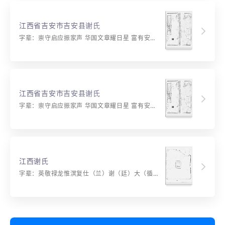
江西省吉安市吉安县谢氏
字辈：崇守启应振家声 华国文章耀日星 富有安居善继述 贵膺永锡显芳名
江西省吉安市吉安县谢氏
字辈：崇守启应振家声 华国文章耀日星 富有安居善继述 贵膺永锡显芳名
江西谢氏
字辈：英敬禄龙惟溟复仕（兰）谢（廷）大（循）必（润）胜（圣）龙文世上启洪名亦传永昌锡林作述经史延道统日近东山旺缙绅