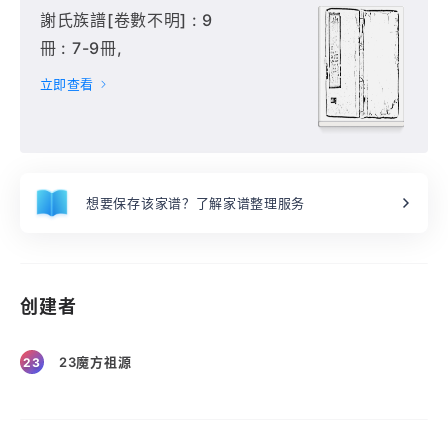
謝氏族譜[卷數不明] : 9
冊 : 7-9冊,
立即查看
想要保存该家谱？了解家谱整理服务
创建者
23魔方祖源
23