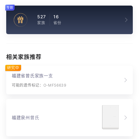
专题
527
16
曾
家族
省份
相关家族推荐
研究中
福建省曾氏家族一支
可能的遗传标记：O-MF56639
福建泉州曾氏