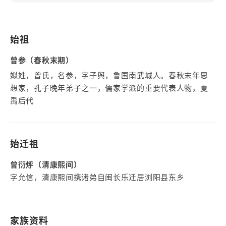
始祖
曾参（春秋末期）
姒姓，曾氏，名参，字子舆，鲁国南武城人。春秋末年思
想家，孔子晚年弟子之一，儒家学派的重要代表人物，夏
禹后代
始迁祖
曾衍烀（清康熙间）
字允信，清康熙间携诸弟自闽长乐迁居浏阳县东乡
家族资料