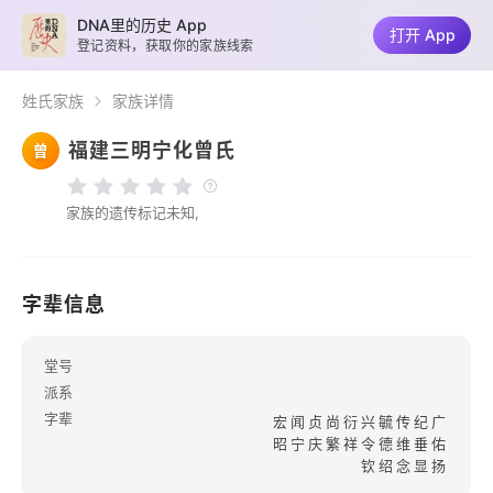
DNA里的历史 App
打开 App
登记资料，获取你的家族线索
姓氏家族
家族详情
福建三明宁化曾氏
曾
家族的遗传标记未知,
字辈信息
堂号
派系
字辈
宏闻贞尚衍兴毓传纪广
昭宁庆繁祥令德维垂佑
钦绍念显扬