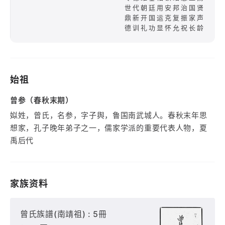
世代朝廷用安邦治国贤
鼎新开国运克复振家声
德训礼功显怀允祝长龄
始祖
曾参（春秋末期）
姒姓，曾氏，名参，字子舆，鲁国南武城人。春秋末年思
想家，孔子晚年弟子之一，儒家学派的重要代表人物，夏
禹后代
家族资料
曾氏族譜(南靖祖) : 5冊