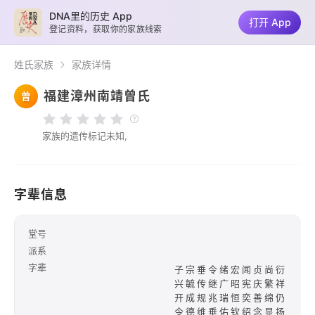
DNA里的历史 App
打开 App
登记资料，获取你的家族线索
姓氏家族
家族详情
福建漳州南靖曾氏
曾
家族的遗传标记未知,
字辈信息
堂号
派系
字辈
子宗垂令绪宏闻贞尚衍
兴毓传继广昭宪庆繁祥
开成规兆瑞恒奕善绵仍
令德维垂佑钦绍念显扬