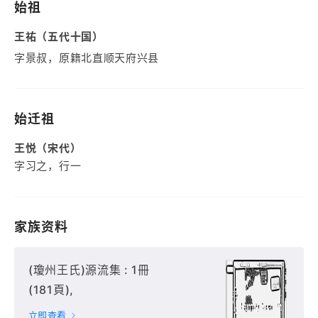
始祖
王祐（五代十国）
字景叔，原籍北直顺天府兴县
始迁祖
王悦（宋代）
字习之，行一
家族资料
(瓊州王氏)源流集 : 1冊
(181頁),
立即查看