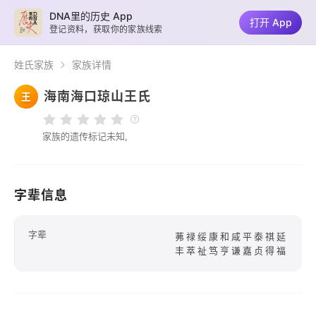
DNA里的历史 App
打开 App
登记资料，获取你的家族线索
姓氏家族
家族详情
海南海口琼山王氏
王
家族的遗传标记未知,
字辈信息
字辈
茀禄绥康和咸平泰祺延
丰萃祉笃亨谦嘉贞得福