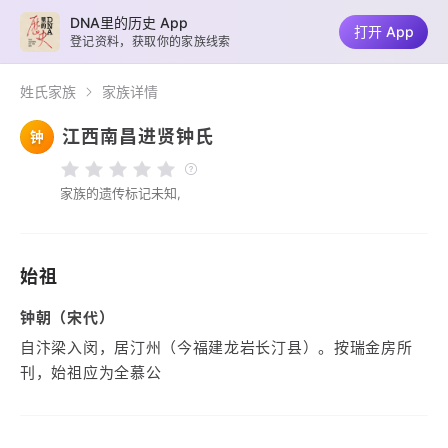
DNA里的历史 App
打开 App
登记资料，获取你的家族线索
姓氏家族
家族详情
江西南昌进贤钟氏
钟
家族的遗传标记未知,
始祖
钟朝（宋代）
自汴梁入闵，居汀州（今福建龙岩长汀县）。按瑞金房所
刊，始祖应为全慕公