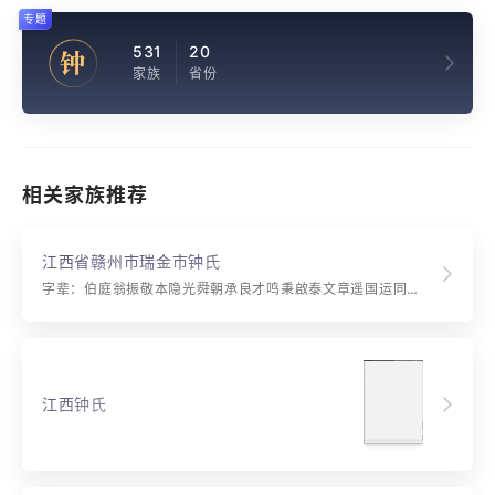
专题
531
20
钟
家族
省份
相关家族推荐
江西省赣州市瑞金市钟氏
字辈：伯庭翁振敬本隐光舜朝承良才鸣秉啟泰文章遥国运同天久宗支与日高原泉盈科进实至名字召从斯应上锡历世落唐荛
江西钟氏