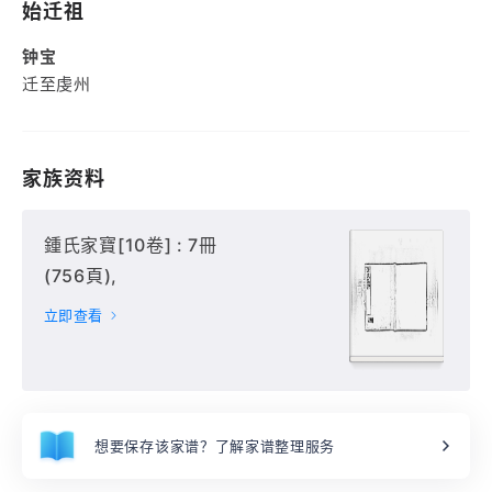
始迁祖
钟宝
迁至虔州
家族资料
鍾氏家寶[10卷] : 7冊
(756頁),
立即查看
想要保存该家谱？了解家谱整理服务