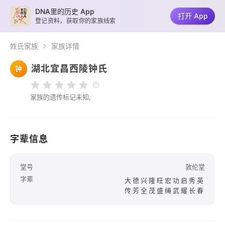
DNA里的历史 App
打开 App
登记资料，获取你的家族线索
姓氏家族
家族详情
湖北宜昌西陵钟氏
钟
家族的遗传标记未知,
字辈信息
堂号
敦伦堂
字辈
大德兴隆旺宏功启秀英
传芳全茂盛绳武耀长春