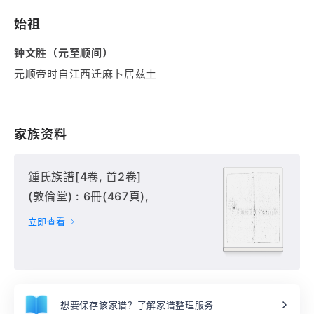
始祖
钟文胜（元至顺间）
元顺帝时自江西迁麻卜居兹土
家族资料
鍾氏族譜[4卷, 首2卷]
(敦倫堂) : 6冊(467頁),
立即查看
想要保存该家谱？了解家谱整理服务