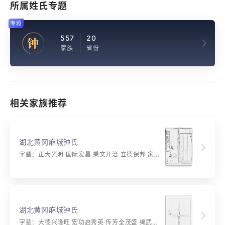
所属姓氏专题
专题
557
20
钟
家族
省份
相关家族推荐
湖北黄冈麻城钟氏
字辈：正大光明 国际宏昌 秉文开治 立德保邦 家修廷献 学懋乃扬 承先启后 守顺安常
湖北黄冈麻城钟氏
字辈：大德兴隆旺 宏功启秀英 传芳全茂盛 绳武耀长春