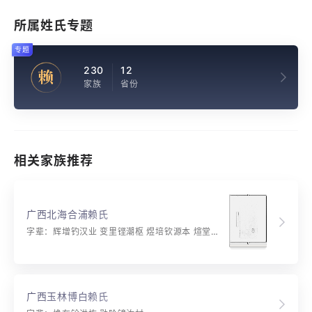
所属姓氏专题
专题
230
12
赖
家族
省份
相关家族推荐
广西北海合浦赖氏
字辈：辉增钓汉业 变里铿潮枢 煜培钦源本 煊堂锦泽荣
广西玉林博白赖氏