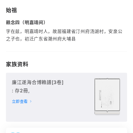
始祖
赖念四（明嘉靖间）
字在兹，明嘉靖时人，故居福建省汀州府汤湖村，安泉公
之子也，初迁广东省潮州府大埔县
家族资料
廉江遂海合博賴譜[3卷]
: 存2冊,
立即查看