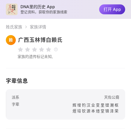
DNA里的历史 App
打开 App
登记资料，获取你的家族线索
姓氏家族
家族详情
广西玉林博白赖氏
赖
家族的遗传标记未知,
字辈信息
派系
天佐公裔
字辈
辉增钓汉业变里铿潮枢
煜培钦源本煊堂锦泽荣