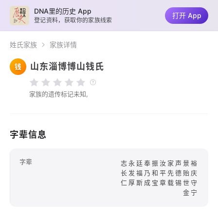
DNA里的历史 App
打开 App
登记资料，获取你的家族线索
姓氏家族
家族详情
山东淄博博山钱氏
钱
家族的遗传标记未知,
字辈信息
字辈
志永廷奉振汝家声景裕
长发福乃和平先德贻庆
仁厚斯成宝章载锡世守
金宁