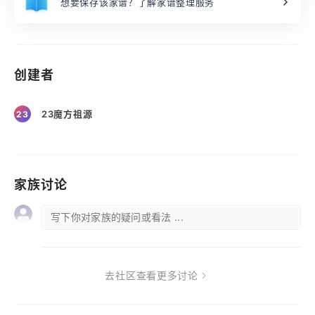
想要保存该家谱？了解家谱整理服务
创建者
23魔方祖源
23
家族讨论
写下你对家族的疑问或看法 ...
去社区查看更多讨论