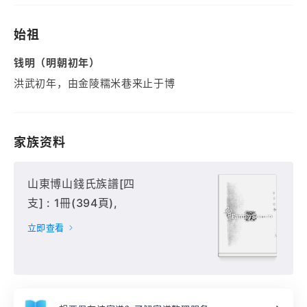
始祖
钱明（明朝初年）
洪武初年，由金陵糯米巷来止于博
家族资料
山東博山錢氏族譜[四
支] : 1冊(394頁),
立即查看