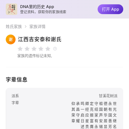
DNA里的历史 App
打开 App
登记资料，获取你的家族线索
姓氏家族
家族详情
江西吉安泰和谢氏
谢
家族的遗传标记未知,
字辈信息
派系
甘溪花树派
字辈
仰承鸣卿定守祖德永世
其昌一经克绍国朝有光
荣守启应振家声华国文
章耀日星富有安居善继
述贵膺永锡显芳名