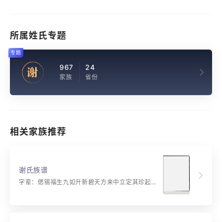
所属姓氏专题
专题
967
24
谢
家族
省份
相关家族推荐
谢氏族谱
字辈：偲锡福生九如升新碧天方来中立定其珍起发先