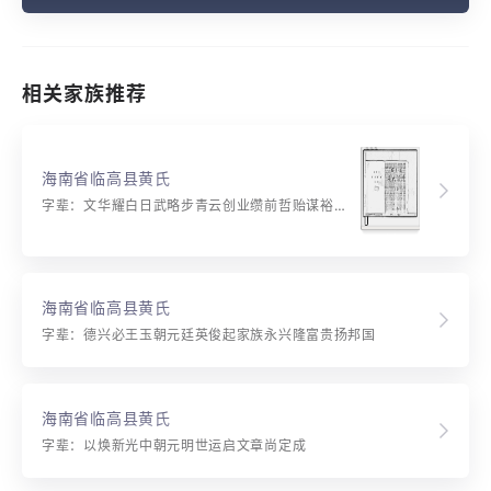
相关家族推荐
海南省临高县黄氏
字辈：文华耀白日武略步青云创业缵前哲贻谋裕后昆忠诚为俊秀勤奋能超群本固树永茂源长流久存
海南省临高县黄氏
字辈：德兴必王玉朝元廷英俊起家族永兴隆富贵扬邦国
海南省临高县黄氏
字辈：以焕新光中朝元明世运启文章尚定成