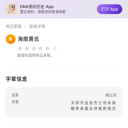
DNA里的历史 App
打开 App
登记资料，获取你的家族线索
姓氏家族
家族详情
海南黄氏
黄
家族的遗传标记未知,
字辈信息
派系
峭公派
字辈
文邦开运会杰士世永昌
毓秀承基业钟英照祖光