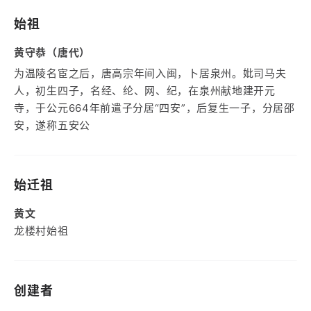
始祖
黄守恭（唐代）
为温陵名宦之后，唐高宗年间入闽，卜居泉州。妣司马夫
人，初生四子，名经、纶、网、纪，在泉州献地建开元
寺，于公元664年前遣子分居“四安”，后复生一子，分居邵
安，遂称五安公
始迁祖
黄文
龙楼村始祖
创建者