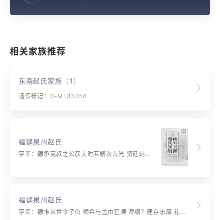
相关家族推荐
东南赵氏家族（1）
遗传标记：O-MF38356
福建泉州赵氏
字辈：德承克叔之公彦夫时若嗣次古光 贤廷辅文才广资质端庄盛传芳
福建泉州赵氏
字辈：德惟从世令子伯 师希与孟由宜顺 溥纲？建存忠厚 礼义谦和最永循