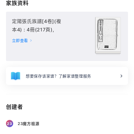
家族资料
定陽張氏族譜[4卷](複
本4) : 4冊(217頁),
立即查看
想要保存该家谱？了解家谱整理服务
创建者
23魔方祖源
23