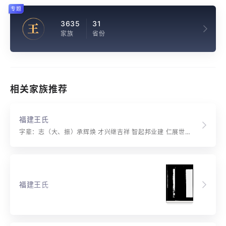
专题
3635
31
王
家族
省份
相关家族推荐
福建王氏
字辈：志（大、振）承辉焕 才兴继吉祥 智起邦业建 仁展世忠良
福建王氏