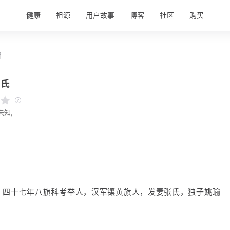
健康
祖源
用户故事
博客
社区
购买
情
姚氏
未知,
）
，四十七年八旗科考举人，汉军镶黄旗人，发妻张氏，独子姚瑜