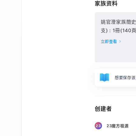
家族资料
姚官澄家族簡史
支) : 1冊(140頁
立即查看
想要保存该
创建者
23魔方祖源
23