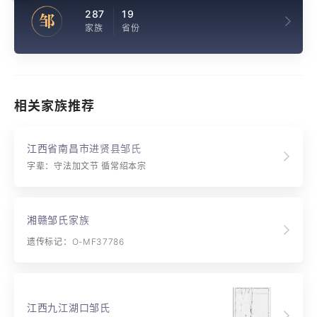
287
19
邹
家族
省份
相关家族推荐
江西省南昌市进贤县邹氏
字辈：守法加文节 循常绍本宗
湘赣邹氏家族
遗传标记：O-MF37786
江西九江湖口邹氏