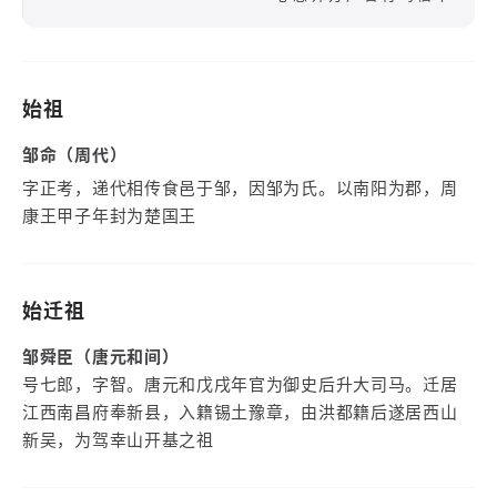
始祖
邹命（周代）
字正考，递代相传食邑于邹，因邹为氏。以南阳为郡，周
康王甲子年封为楚国王
始迁祖
邹舜臣（唐元和间）
号七郎，字智。唐元和戊戌年官为御史后升大司马。迁居
江西南昌府奉新县，入籍锡土豫章，由洪都籍后遂居西山
新吴，为驾幸山开基之祖