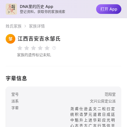
DNA里的历史 App
打开 App
登记资料，获取你的家族线索
姓氏家族
家族详情
江西吉安吉水邹氏
邹
家族的遗传标记未知,
字辈信息
堂号
范阳堂
派系
文兴公房定公派
字辈
尧甫仕逊孟文二松曰定
统积诰梦元道君日成廷
中魁升上进华彩应光明
心志齐方广言行笃信平