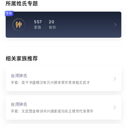
所属姓氏专题
专题
557
20
钟
家族
省份
相关家族推荐
台湾钟氏
字辈：奕干书盛赐汉有万兴德幸荣华贵贤能文武才
台湾钟氏
字辈：文武登金榜诗书兴国家成功先立德世代享荣华