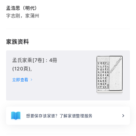
孟浩思（明代）
字志刚，家蒲州
家族资料
孟氏家乘[7卷] : 4冊
(120頁),
立即查看
想要保存该家谱？了解家谱整理服务