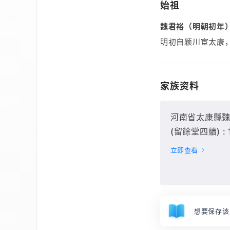
始祖
魏君裕（明朝初年
明初自颖川宦太康
家族资料
河南省太康縣魏
(留餘堂四續) :
莊),
立即查看
想要保存该