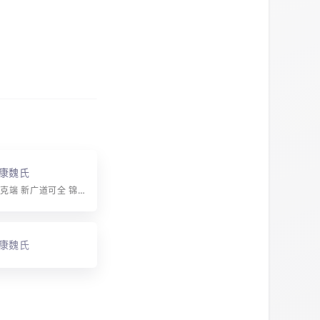
康魏氏
字辈：本正常克端 新广道可全 锦沛栋熙在 铭宏树炳堂 钰沁枢灿培 锋元楷焕基 镇清彬照圣 钧润杰灵坦
康魏氏