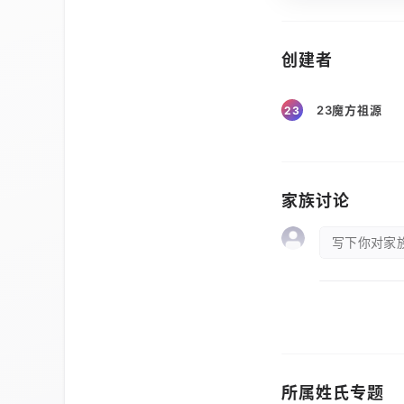
创建者
23魔方祖源
23
家族讨论
写下你对家族
所属姓氏专题