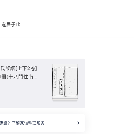
）
，遂居于此
氏族譜[上下2卷]
 1冊(十八門住南魏
家谱？了解家谱整理服务