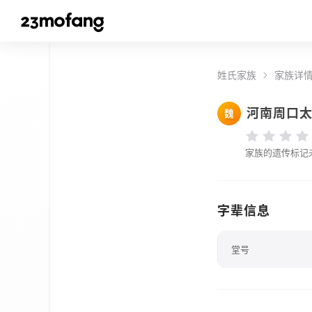
姓氏家族
家族详
河南周口
魏
家族的遗传标记
字辈信息
堂号