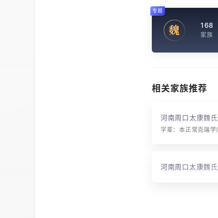
专题
168
魏
家族
相关家族推荐
河南周口太康魏氏
字辈：本正常克端学
河南周口太康魏氏