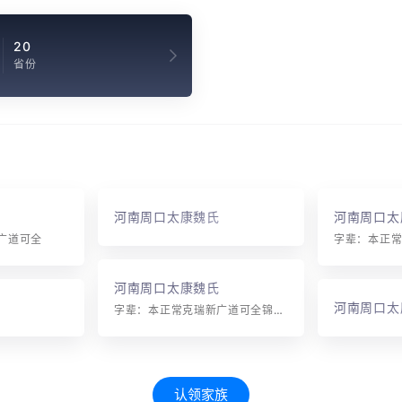
20
省份
河南周口太康魏氏
河南周口太
广道可全
河南周口太康魏氏
河南周口太
字辈：本正常克瑞新广道可全锦沛栋熙在铭泓树炳堂钰沁枢灿培锋源楷焕基镇清彬照圣钧润杰灵坦
认领家族