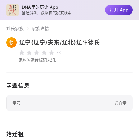
DNA里的历史 App
打开 App
登记资料，获取你的家族线索
姓氏家族
家族详情
辽宁(辽宁/安东/辽北)辽阳徐氏
徐
家族的遗传标记未知,
字辈信息
堂号
通介堂
始迁祖