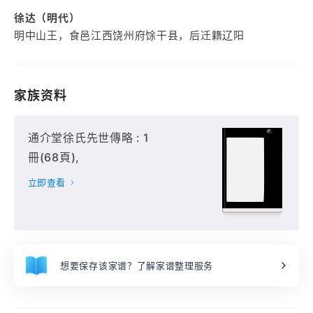
徐达（明代）
明中山王，食邑江西饶州府馀干县，后迁籍辽阳
家族资料
通介堂徐氏先世傳略 : 1
冊(68頁),
立即查看
想要保存该家谱？了解家谱整理服务