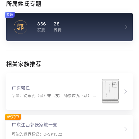
所属姓氏专题
专题
866
28
郭
家族
省份
相关家族推荐
广东郭氏
字辈：钧永孔（宗）守（友） 德崇应九（从） 鸣士浩 元亨利贞 仁义礼智 修齐治平 正心诚意 孝悌忠信 明心恪致 听天顺命 遵训承志 静一持己 文章赴试 国奉八康 瑞征盛世
研究中
广东江西郭氏家族一支
可能的遗传标记：O-SK1522