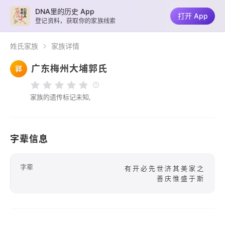
DNA里的历史 App
打开 App
登记资料，获取你的家族线索
姓氏家族
家族详情
广东梅州大埔郭氏
郭
家族的遗传标记未知,
字辈信息
字辈
有开必先世济其美家之
善庆惟盛于斯