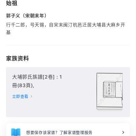
始祖
郭子义（宋朝末年）
行千二郎，号天锡，自宋末闽汀杭邑迁居大埔县大麻乡开
基
家族资料
大埔郭氏族譜[2卷] : 1
冊(83頁),
立即查看
想要保存该家谱？了解家谱整理服务