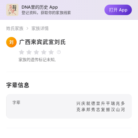
DNA里的历史 App
打开 App
登记资料，获取你的家族线索
姓氏家族
家族详情
广西来宾武宣刘氏
刘
家族的遗传标记未知,
字辈信息
字辈
兴庆就德显升平瑞兆多
克承邦秀志复振汉山河