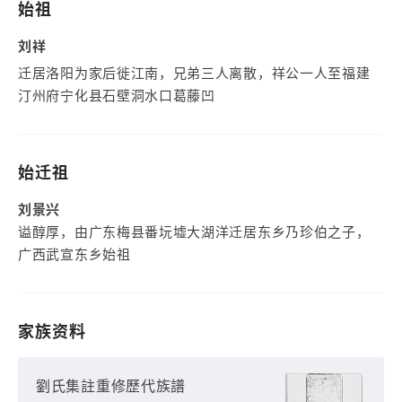
始祖
刘祥
迁居洛阳为家后徙江南，兄弟三人离散，祥公一人至福建
汀州府宁化县石壁洞水口葛藤凹
始迁祖
刘景兴
谥醇厚，由广东梅县番坃墟大湖洋迁居东乡乃珍伯之子，
广西武宣东乡始祖
家族资料
劉氏集註重修歷代族譜