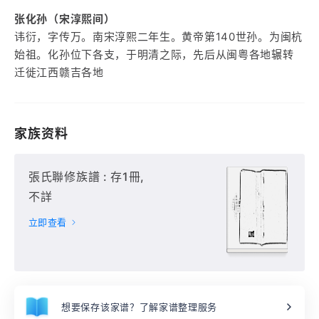
张化孙（宋淳熙间）
讳衍，字传万。南宋淳熙二年生。黄帝第140世孙。为闽杭
始祖。化孙位下各支，于明清之际，先后从闽粤各地辗转
迁徙江西赣吉各地
家族资料
張氏聯修族譜 : 存1冊,
不詳
立即查看
想要保存该家谱？了解家谱整理服务