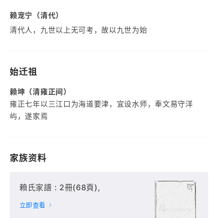
赖宠宁（清代）
清代人，九世以上无可考，故以九世为始
始迁祖
赖坤（清雍正间）
雍正七年以三江口为海道要津，宜设水师，奉文易守洋
屿，遂家焉
家族资料
賴氏家譜 : 2冊(68頁),
立即查看