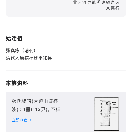
业园流远毓秀雍熙定必
京德行
始迁祖
张奕栋（清代）
清代人原籍福建平和县
家族资料
張氏族譜(大嶼山螺杯
澳) : 1冊(113頁), 不詳
立即查看