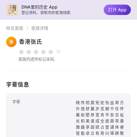
DNA里的历史 App
打开 App
登记资料，获取你的家族线索
姓氏家族
家族详情
香港张氏
张
家族的遗传标记未知,
字辈信息
字辈
晓传陪宸宪宏怡益翠方
升瑄舒翼步克朝干任怀
襄岩壁恭宽肯平安吉祉
长和美遂成全拔鼎常康
雅器享固欲占登通体睿
皆能卓立有奇兴堪耕敬