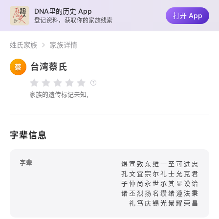
DNA里的历史 App
打开 App
登记资料，获取你的家族线索
姓氏家族
家族详情
台湾蔡氏
蔡
家族的遗传标记未知,
字辈信息
字辈
煜宣致东维一至可进忠
孔文宜宗尔礼士允克君
子仲尚永世承其显谟诒
诸丕烈扬名缵绪遵法秉
礼笃庆锡光景耀荣昌