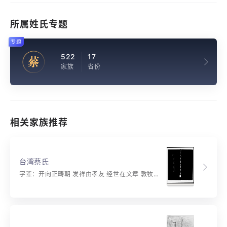
所属姓氏专题
专题
522
17
蔡
家族
省份
相关家族推荐
台湾蔡氏
字辈：开向正畴朝 发祥由孝友 经世在文章 敦牧功思远 思荣祚孔长 源深泽必长 缵褚蹱书香 悠远华封视 万年喜克昌 祖德宗功福泽长 贻谋燕翼有义方 传家远诏尊诗礼 继世丕杨在文章 忠孝节廉天地柱 ？承克守庆前光