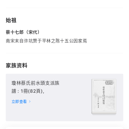
始祖
蔡十七郎（宋代）
南宋末自许坑赘于平林之陈十五公因家焉
家族资料
瓊林蔡氏前水頭支派族
譜 : 1冊(82頁),
立即查看