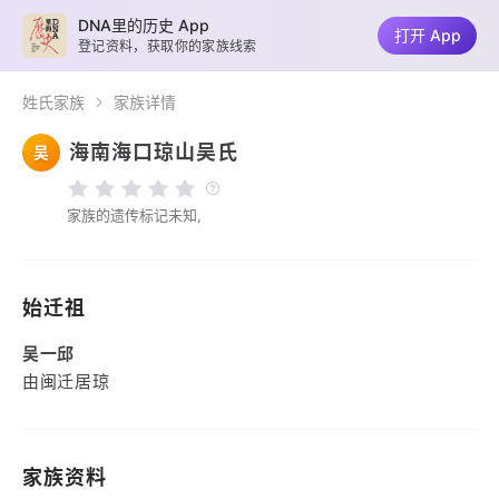
DNA里的历史 App
打开 App
登记资料，获取你的家族线索
姓氏家族
家族详情
海南海口琼山吴氏
吴
家族的遗传标记未知,
始迁祖
吴一邱
由闽迁居琼
家族资料