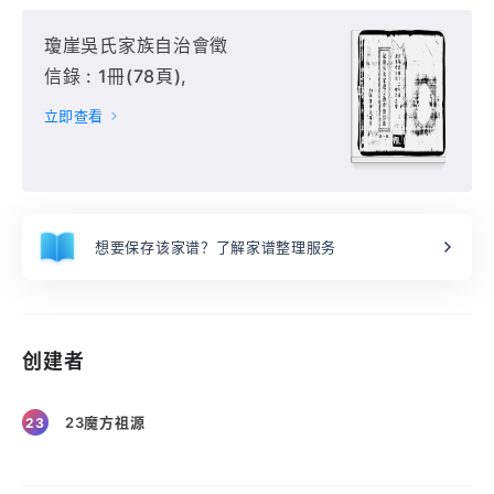
瓊崖吳氏家族自治會徵
信錄 : 1冊(78頁),
立即查看
想要保存该家谱？了解家谱整理服务
创建者
23魔方祖源
23