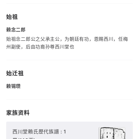
始祖
赖念二郎
始祖念二郎公之父承主公，为朝廷有功，恩赐西川，任梅
州副使，后由功裔孙尊西川堂也
始迁祖
赖锡瓒
家族资料
西川堂賴氏歷代族譜 : 1