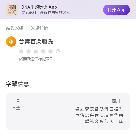
DNA里的历史 App
打开 App
登记资料，获取你的家族线索
姓氏家族
家族详情
台湾苗栗赖氏
赖
家族的遗传标记未知,
字辈信息
堂号
西川堂
字辈
锡发梦汉昌祭清国振？
运佑忠兴传滇墇壹华明
耀礼义智信庆吉成