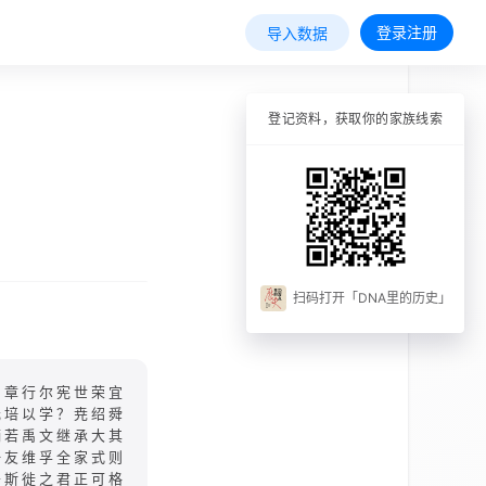
登录注册
导入数据
登记资料，获取你的家族线索
扫码打开「DNA里的历史」
仙章行尔宪世荣宜
元培以学？尭绍舜
炳若禹文继承大其
一友维孚全家式则
于斯徙之君正可格