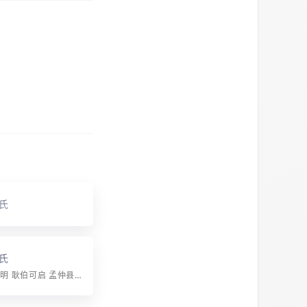
氏
氏
字辈：兴仁朝明 耿伯可启 孟仲县季 和龙致祥 惟孝及友 奕世其昌