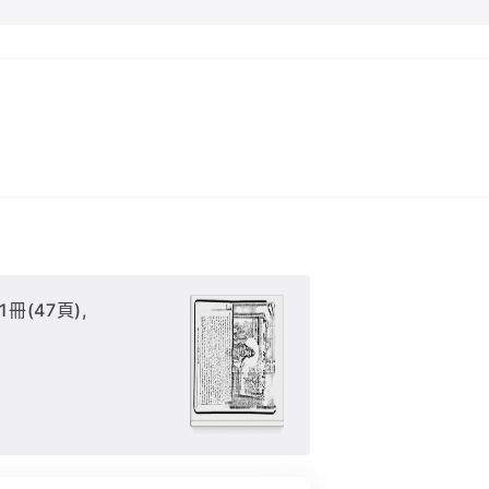
冊(47頁),