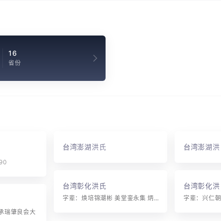
16
省份
台湾澎湖洪氏
台湾澎湖洪
90
台湾彰化洪氏
台湾彰化洪
字辈：焕培锦潮彬 美堂銮永集 炳垣铭江楷 火在鉴泉荣
承瑞肇良会大