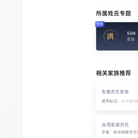
所属姓氏专题
专题
504
洪
家族
相关家族推荐
东南洪氏家族
遗传标记：O-Y1370
台湾澎湖洪氏
字辈：钟淳桓继世丕