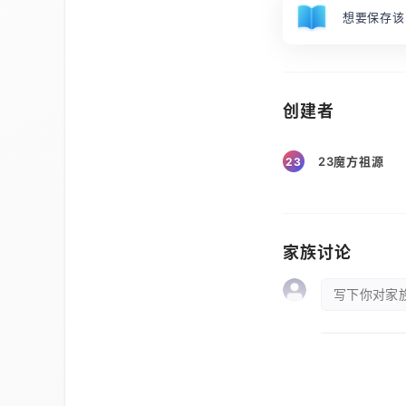
想要保存该
创建者
23魔方祖源
23
家族讨论
写下你对家族