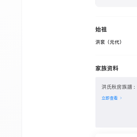
始祖
洪衮（元代）
家族资料
洪氏秋房族譜 : 1
立即查看