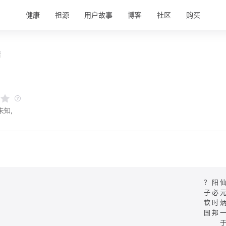
健康
祖源
用户故事
博客
社区
购买
情
未知,
？阳
子必
钦时
国邦