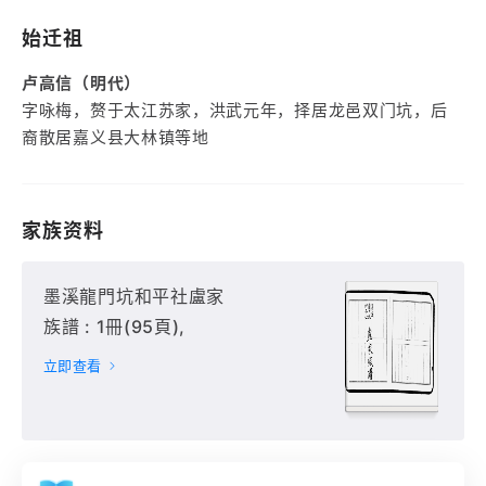
始迁祖
卢高信（明代）
字咏梅，赘于太江苏家，洪武元年，择居龙邑双门坑，后
裔散居嘉义县大林镇等地
家族资料
墨溪龍門坑和平社盧家
族譜 : 1冊(95頁),
立即查看