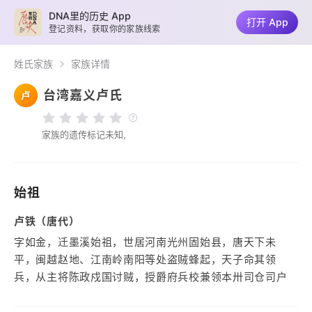
DNA里的历史 App
打开 App
登记资料，获取你的家族线索
姓氏家族
家族详情
台湾嘉义卢氏
卢
家族的遗传标记未知,
始祖
卢铁（唐代）
字如金，迁墨溪始祖，世居河南光州固始县，唐天下未
平，闽越赵地、江南岭南阳等处盗贼蜂起，天子命其领
兵，从主将陈政戍国讨贼，授爵府兵校兼领本卅司仓司户