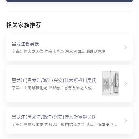
相关家族推荐
黑龙江省吴氏
字辈：佩大龙天德 宣宗宝善经 鸿文承国式 麟趾延家庭
黑龙江(黑龙江/嫩江/兴安)佳木斯桦川吴氏
字辈：士高景和化龙 世邦志广恩德友治之大成增永金士振国庆德盛 子俊贤圣明 学显传富贵 润泽洪庆廷
黑龙江(黑龙江/嫩江/兴安)佳木斯富锦吴氏
字辈：高景和化龙 世邦志广恩 国绍道之曾 式重玉保本书立业为善成家文明贤良如意瑞祥继传宗德英俊繁昌