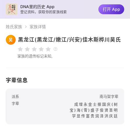
DNA里的历史 App
打开 App
登记资料，获取你的家族线索
姓氏家族
家族详情
黑龙江(黑龙江/嫩江/兴安)佳木斯桦川吴氏
吴
家族的遗传标记未知,
字辈信息
派系
南马架字辈
字辈
成增永金士振国庆(树
宝)海(雪)盛子俊贤圣明
学显传富贵润泽洪庆廷