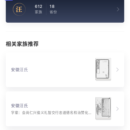
612
18
汪
家族
省份
相关家族推荐
安徽汪氏
安徽汪氏
字辈：会尚仁兴俊义礼智交行忠道德名检治赞化调元？功伟烈庆