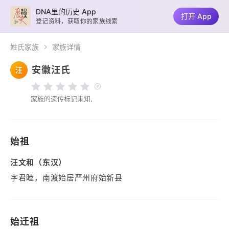
DNA里的历史 App
打开 App
登记资料，获取你的家族线索
姓氏家族
家族详情
安徽汪氏
汪
家族的遗传标记未知,
始祖
汪文和（东汉）
字君睦，南渡始居严州府始新县
始迁祖