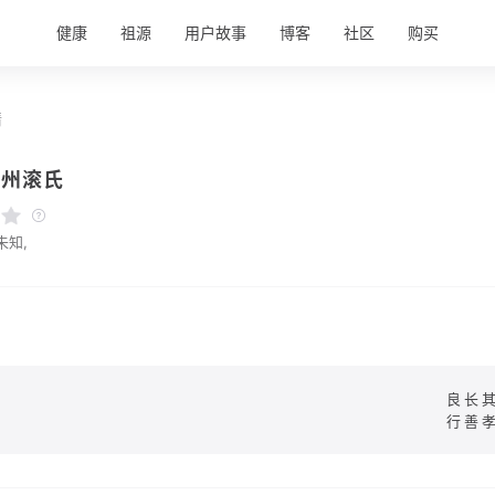
健康
祖源
用户故事
博客
社区
购买
情
甘州滚氏
未知,
良长
行善