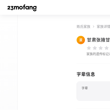
姓氏家族
家族详
甘肃张掖
滚
家族的遗传标记
字辈信息
字辈