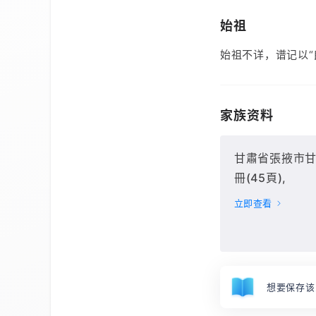
始祖
始祖不详，谱记以“
家族资料
甘肅省張掖市甘州
冊(45頁),
立即查看
想要保存该