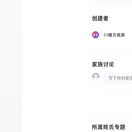
创建者
23魔方祖源
23
家族讨论
写下你对家族
所属姓氏专题