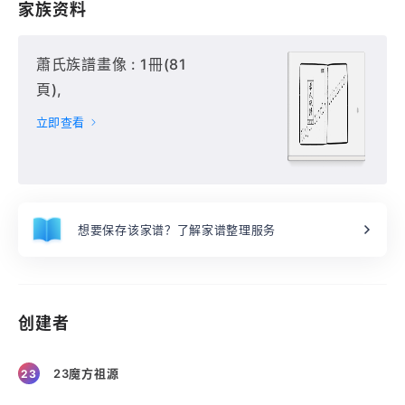
家族资料
蕭氏族譜畫像 : 1冊(81
頁),
立即查看
想要保存该家谱？了解家谱整理服务
创建者
23魔方祖源
23