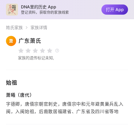
DNA里的历史 App
打开 App
登记资料，获取你的家族线索
姓氏家族
家族详情
广东萧氏
萧
家族的遗传标记未知,
始祖
萧曦（唐代）
字德卿，唐僖宗朝官刺史，唐僖宗中和元年避黄巢兵乱入
闽，入闽始祖，后裔散居福建省、广东省及四川省等地