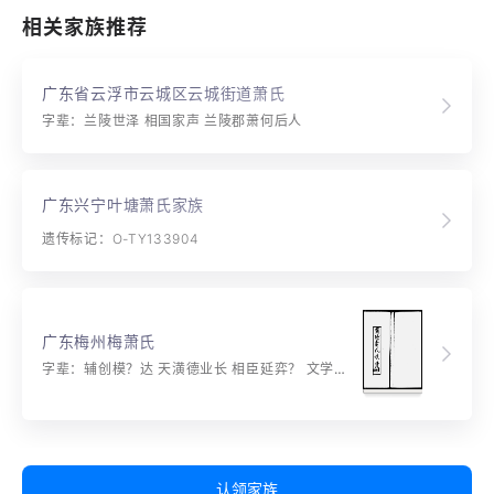
相关家族推荐
广东省云浮市云城区云城街道萧氏
字辈：兰陵世泽 相国家声 兰陵郡萧何后人
广东兴宁叶塘萧氏家族
遗传标记：O-TY133904
广东梅州梅萧氏
字辈：辅创模？达 天潢德业长 相臣延弈？ 文学伟皇梁
认领家族