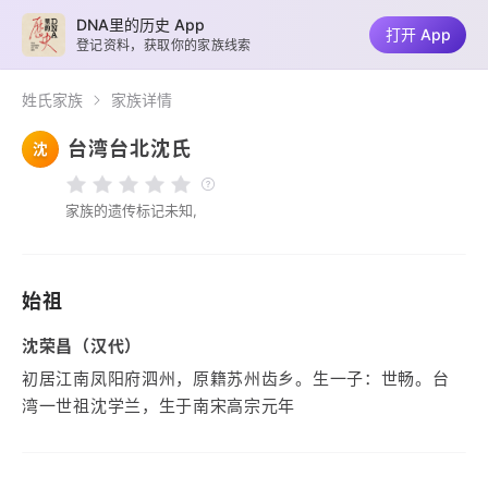
DNA里的历史 App
打开 App
登记资料，获取你的家族线索
姓氏家族
家族详情
台湾台北沈氏
沈
家族的遗传标记未知,
始祖
沈荣昌（汉代）
初居江南凤阳府泗州，原籍苏州齿乡。生一子：世畅。台
湾一世祖沈学兰，生于南宋高宗元年