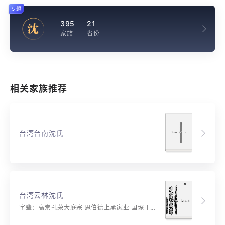
专题
395
21
沈
家族
省份
相关家族推荐
台湾台南沈氏
台湾云林沈氏
字辈：高崇孔荣大庭宗 思伯德上承家业 国琛丁盛士道忠 兴旺自然居安身 圣贤佐朝廷 万里毓秀英 国清财子贵 家和德业兴 德业隆昌启丕绪 家声鸿远昭前修 仁义礼智国体本 忠孝慈爱民立志