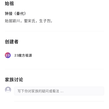
始祖
钟接（秦代）
始居颍川，娶宋氏，生子烈，
创建者
23魔方祖源
23
家族讨论
写下你对家族的疑问或看法 ...