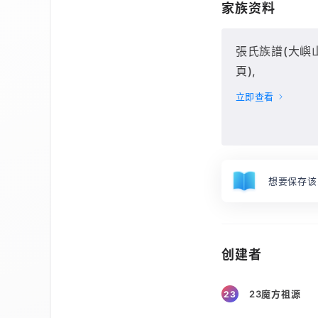
家族资料
張氏族譜(大嶼山杯
頁),
立即查看
想要保存该
创建者
23魔方祖源
23