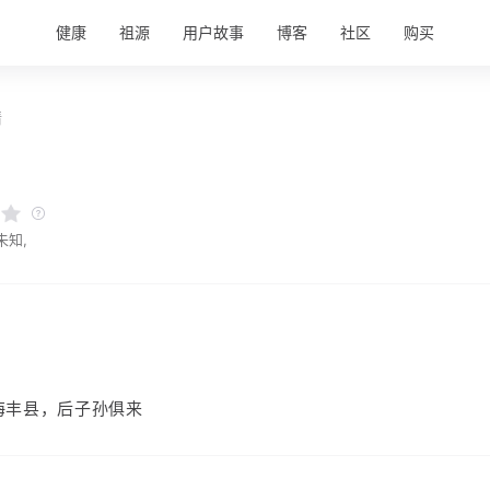
健康
祖源
用户故事
博客
社区
购买
情
未知,
海丰县，后子孙俱来