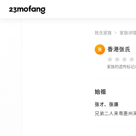
姓氏家族
家族详
香港张氏
张
家族的遗传标记
始祖
张才、张廉
兄弟二人来粤惠州