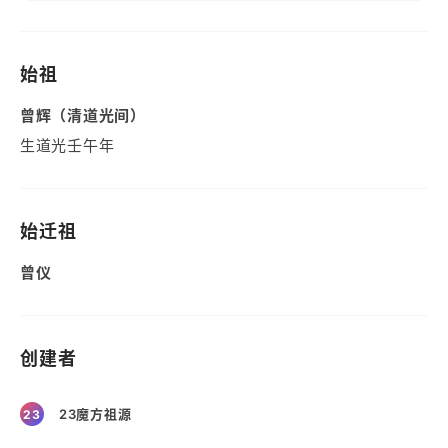
始祖
曾辉（清道光间）
生道光壬午年
始迁祖
曾仪
创建者
23魔方祖源
23