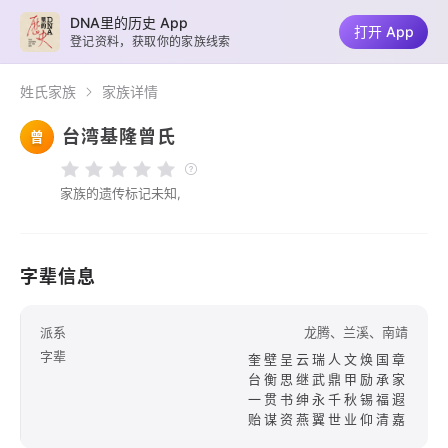
DNA里的历史 App
打开 App
登记资料，获取你的家族线索
姓氏家族
家族详情
台湾基隆曾氏
曾
家族的遗传标记未知,
字辈信息
派系
龙腾、兰溪、南靖
字辈
奎壁呈云瑞人文焕国章
台衡思继武鼎甲励承家
一贯书绅永千秋锡福遐
贻谋资燕翼世业仰清嘉