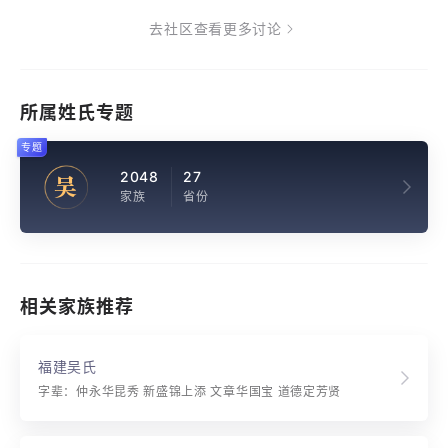
去社区查看更多讨论
所属姓氏专题
专题
2048
27
吴
家族
省份
相关家族推荐
福建吴氏
字辈：仲永华昆秀 新盛锦上添 文章华国宝 道德定芳贤