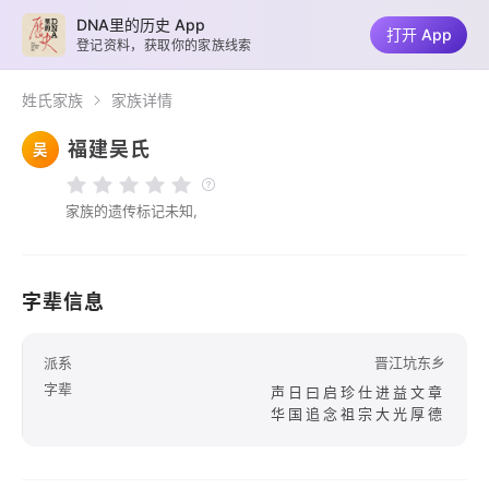
DNA里的历史 App
打开 App
登记资料，获取你的家族线索
姓氏家族
家族详情
福建吴氏
吴
家族的遗传标记未知,
字辈信息
派系
晋江坑东乡
字辈
声日曰启珍仕进益文章
华国追念祖宗大光厚德