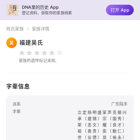
DNA里的历史 App
打开 App
登记资料，获取你的家族线索
姓氏家族
家族详情
福建吴氏
吴
家族的遗传标记未知,
字辈信息
派系
广东陆丰
字辈
立定扬明盛家声克振兴
承（建锦）宗（国秀）
荣（忠文）耀（良才）
祖（勇贵）奕（勳仁）
世（业德）显（裕永）