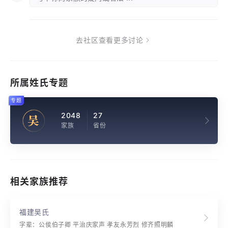
去社区查看更多讨论
所属姓氏专题
专题
2048
27
吴
家族
省份
相关家族推荐
福建吴氏
字辈：公侯伯子卿 平治庆家声 孝友永芳烈 修齐照明麟