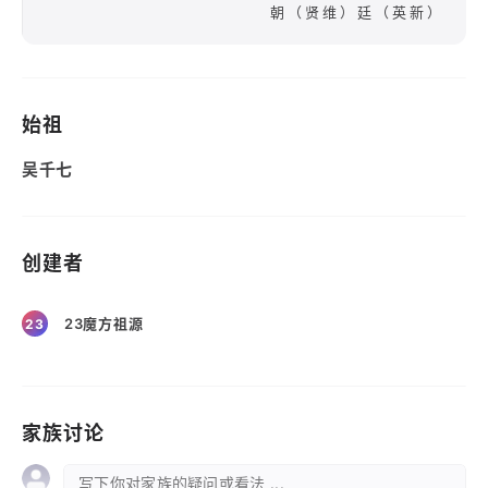
朝（贤维）廷（英新）
始祖
吴千七
创建者
23魔方祖源
23
家族讨论
写下你对家族的疑问或看法 ...