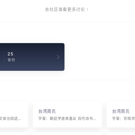
去社区查看更多讨论
9
25
省份
台湾周氏
台湾周氏
字辈：必克永广汉王文体允但廷岐含章延庆易世连昌 成德光辉仁义礼智温良恭俭富贵长兴
字辈：朝廷学道承基业 百代诗书振家声 士隐太原逢圣主 侯封江夏辅明君
字辈：宗昭