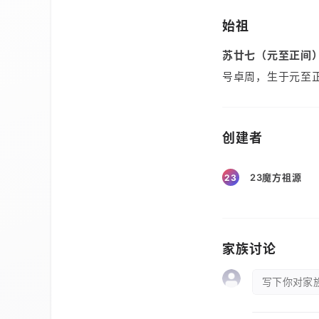
始祖
苏廿七（元至正间
号卓周，生于元至
创建者
23魔方祖源
23
家族讨论
写下你对家族