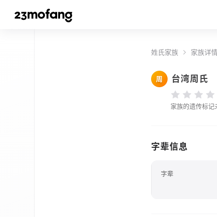
姓氏家族
家族详
台湾周氏
周
家族的遗传标记
字辈信息
字辈