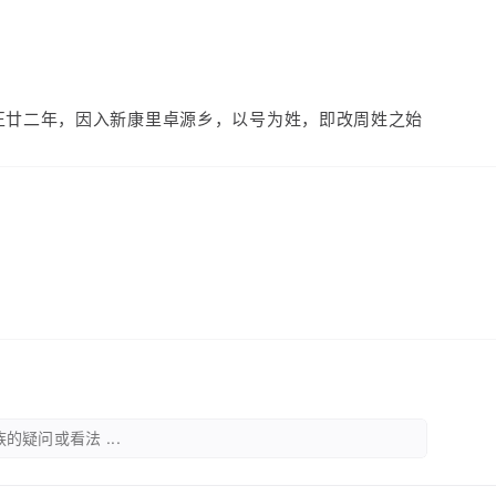
）
正廿二年，因入新康里卓源乡，以号为姓，即改周姓之始
的疑问或看法 ...