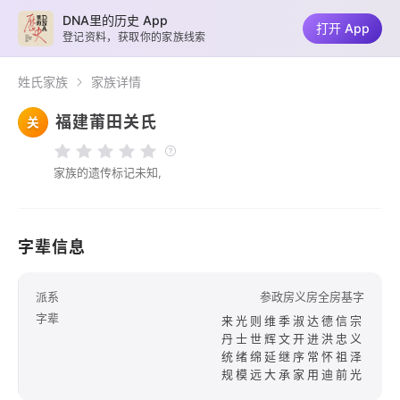
DNA里的历史 App
打开 App
登记资料，获取你的家族线索
姓氏家族
家族详情
福建莆田关氏
关
家族的遗传标记未知,
字辈信息
派系
参政房义房全房基字
字辈
来光则维季淑达德信宗
丹士世辉文开进洪忠义
统绪绵延继序常怀祖泽
规模远大承家用迪前光