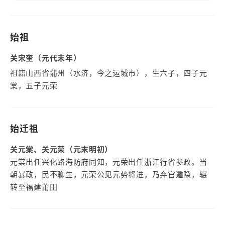
始祖
关宋奎（元代末年）
祖籍山西省蒲州（水济，今之运城市），生六子，四子元
棠，五子元荣
始迁祖
关元棠、关元荣（元末明初）
元棠出任兴化路海防府同知，元荣出任浙江行省参政。当
朝暴政，民不聊生，元荣公见元势将进，乃弃官遁隐，辗
转至福建莆田