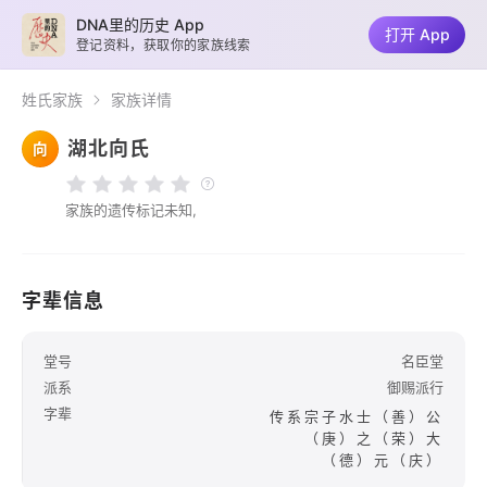
DNA里的历史 App
打开 App
登记资料，获取你的家族线索
姓氏家族
家族详情
湖北向氏
向
家族的遗传标记未知,
字辈信息
堂号
名臣堂
派系
御赐派行
字辈
传系宗子水士（善）公
（庚）之（荣）大
（德）元（庆）