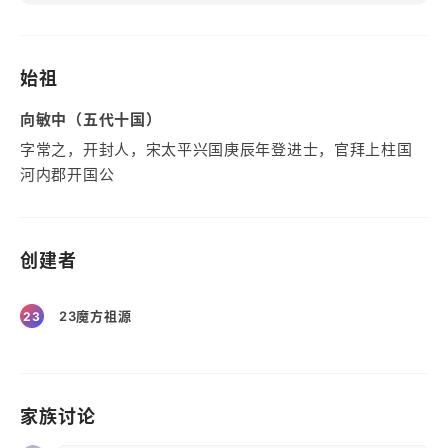
始祖
向敏中（五代十国）
字常之，开封人，宋太平兴国庚辰年登进士，官拜上柱国
河内郡开国公
创建者
23魔方祖源
23
家族讨论