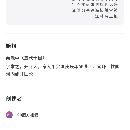
定克振家声清标辉远盛
泽茂灿基铭海植然堂镇
江林映玉银
始祖
向敏中（五代十国）
字常之，开封人，宋太平兴国庚辰年登进士，官拜上柱国
河内郡开国公
创建者
23魔方祖源
23