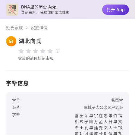
DNA里的历史 App
打开 App
登记资料，获取你的家族线索
姓氏家族
家族详情
湖北向氏
向
家族的遗传标记未知,
字辈信息
堂号
名臣堂
派系
麻城子志公忠义户老派
字辈
善庚荣单宗在忠单伯福
相玄子顺万孟大日单文
希士孔单廷尧文大士锦
前功可建成长期惇典礼