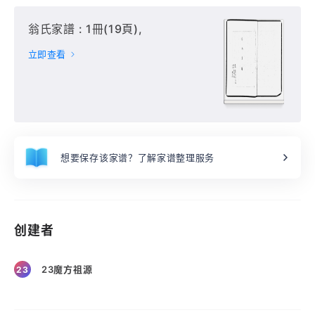
翁氏家譜 : 1冊(19頁),
立即查看
想要保存该家谱？了解家谱整理服务
创建者
23魔方祖源
23