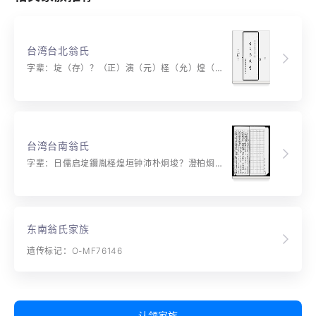
台湾台北翁氏
字辈：埞（存）？（正）演（元）柽（允）煌（有）垣（金）钟（壬）派（志）朴（仁）烔（和） 埈（笃）鈖（乐）澄（初）栢（成）？（美）均（荣）钰（华）湙（业）桢（所）熥（基）
台湾台南翁氏
字辈：日儒启埞鑈胤柽煌垣钟沛朴炯埈？澄柏烱坤绿溢桢烽垲锦清梅炳？钊泽梓炀圻鍼江棣灼堞镜渭村烘
东南翁氏家族
遗传标记：O-MF76146
认领家族