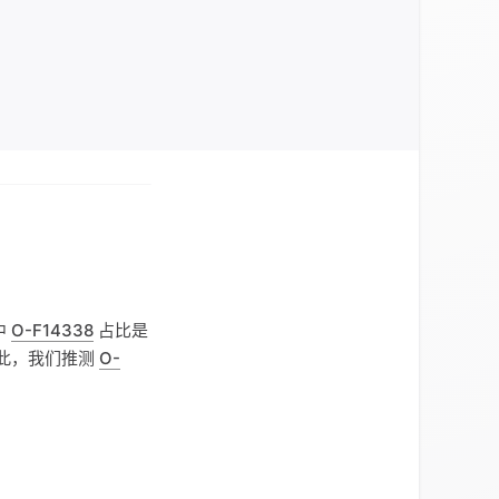
中
O-F14338
占比是
。据此，我们推测
O-