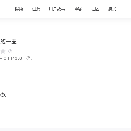
健康
祖源
用户故事
博客
社区
购买
情
家族一支
在
O-F14338
下游,
家族