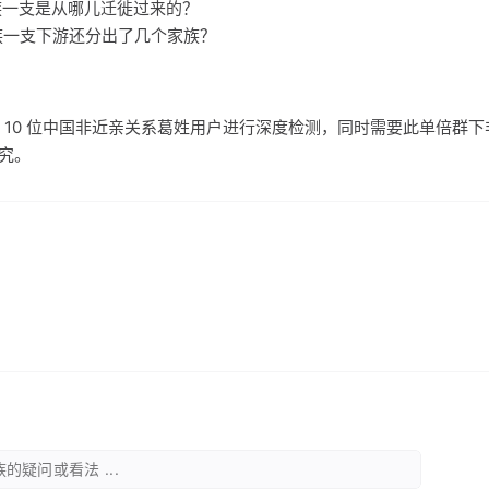
家族一支是从哪儿迁徙过来的？
家族一支下游还分出了几个家族？
 10 位中国非近亲关系葛姓用户进行深度检测，同时需要此单倍群
研究。
的疑问或看法 ...